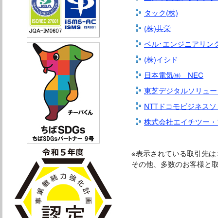
タック(株)
(株)共栄
ベル･エンジニアリング
(株)イシド
日本電気㈱ NEC
東芝デジタルソリュー
NTTドコモビジネス
株式会社エイチツー・
※表示されている取引先
その他、多数のお客様と