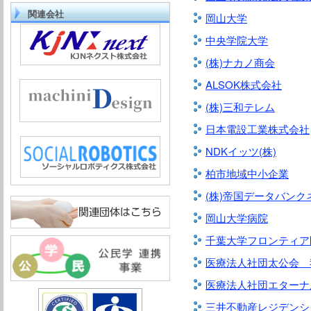
関連会社
岡山大学
中央学院大学
(株)ナカノ商会
ALSOK株式会社
(株)三和テレム
日本電設工業株式会社
NDKイッツ(株)
柏市地域中小企業
(株)帝国データバン
岡山大学病院
千葉大学フロンティア
医療法人社団太公会 
医療法人社団エターナ
三井不動産レジデンシャ