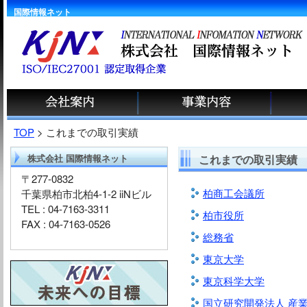
国際情報ネット
パ
TOP
> これまでの取引実績
ン
株式会社 国際情報ネット
これまでの取引実績
く
ず
〒277-0832
リ
柏商工会議所
千葉県柏市北柏4-1-2 iiNビル
ス
TEL : 04-7163-3311
柏市役所
ト
FAX : 04-7163-0526
総務省
東京大学
東京科学大学
国立研究開発法人 産