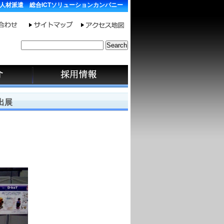
人材派遣 総合ICTソリューションカンパニー
サ
イ
ト
内
検
索
出展
：